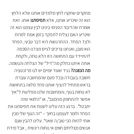
מחקרים שחקרו לחץ מלמדים אותנו שלא הלחץ 
הוא זה שיכריע אותנו, אלא 
תפיסתנו 
אותו. זאת 
אומרת שהדיבור הפנימי בינינו לבין עצמנו הוא זה 
שיכריע האם נצליח לתפקד בזמן אמת למרות 
ולצד הפחד. ההתרגשות היא דבר טבעי, הפחד 
הוא מובן, ואנחנו צריכים לגייס מצדנו הסכמה 
להתיידד עם התחושה הזו הלא נוחה, ולקחת 
אותה איתנו כחלק מה"דיל" של הצלחה והגשמה.
מה הכוונה?
 נגיד שעוד יומיים יש לנו פרזנטציה 
חשובה בעבודה ובכל פעם שהמחשבה עוברת 
בראש מתחיל להציף אותנו פחד מלווה בתחושות 
לא נוחות בגוף, והמחשבות שלנו מפליגות ל"איך 
אפשר להתחמק מהמצב", או "הלוואי שזה 
יתבטל".  ברגע הזה עלינו לשנות את תפיסתנו את 
הפחד ולומר לעצמנו בחיוך – "זה הגוף שלי מכין 
אותי להיות הכי טוב/ה שאני". עלינו להבין שגם 
אנשים מצליחים חווים אי נוחות ריגשית , אבל מידת 