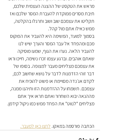
מראש את הטקסט של ההצגה העצמית שלכם, 
תיבת מסרים ממוקדת להעברת המסר שלכם ואז 
תקליטו את עצמכם שוב ושוב ותרגלו בהקלטה, 
ממש כאילו אתם מול קהל.
בסמוך למועד, המשימה היא להעביר את הפוקוס 
מכם ומהפחד אל עבר המסר והערך שיש לנו 
להעביר הלאה. נערו את הגוף, שמעו מוסיקה 
שאתם אוהבים. וברגע עצמו זכרו נשימה, חייכו וראו 
את עצמכם מצליחים מעבר למצופה. בסופו של 
דבר זוהי הזדמנות לדבר על נושא שחשוב לכם, 
לקדם אג׳נדה מסויימת או פשוט להוכיח את 
עצמכם. תשמחו על ההזדמנות הזו ותיהנו ממנה, 
מההנאה יבוא השחרור ואתם תראו איך אתם 
מצליחים "לנווט" את הפחד ממש כמו ניקול קידמן. 
הכתבה פורסמה במאקו. 
לחצו כאן למעבר.